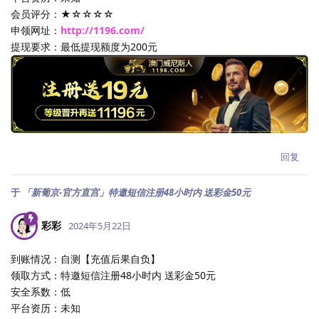
会员评分：★☆☆☆☆
申领网址：
http://1196.com/
提现要求：最低提现额度为200元
回复
于
「新葡京-官方直宫」特邀短信注册48小时内 送彩金50元
彩彩
2024年5月22日
到账情况：自测【充值后果自负】
领取方式：特邀短信注册48小时内 送彩金50元
安全系数：低
平台资历：未知