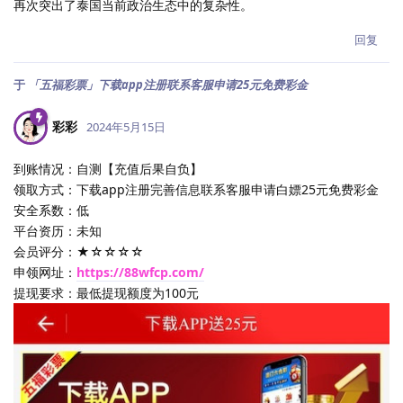
再次突出了泰国当前政治生态中的复杂性。
回复
于
「五福彩票」下载app注册联系客服申请25元免费彩金
彩彩
2024年5月15日
到账情况：自测【充值后果自负】
领取方式：下载app注册完善信息联系客服申请白嫖25元免费彩金
安全系数：低
平台资历：未知
会员评分：★☆☆☆☆
申领网址：
https://88wfcp.com/
提现要求：最低提现额度为100元