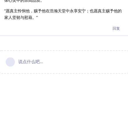
体心灵中的崇高品质。”
“愿真主怜悯他，赐予他在浩瀚天堂中永享安宁；也愿真主赐予他的
家人坚韧与慰藉。”
回复
说点什么吧...