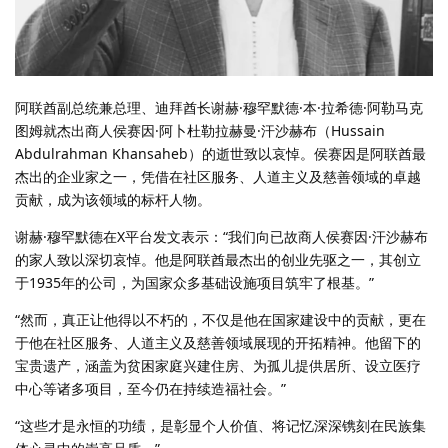
阿联酋副总统兼总理、迪拜酋长谢赫·穆罕默德·本·拉希德·阿勒马克
图姆就杰出商人侯赛因·阿卜杜勒拉赫曼·汗沙赫布（Hussain
Abdulrahman Khansaheb）的逝世致以哀悼。侯赛因是阿联酋最
杰出的企业家之一，凭借在社区服务、人道主义及慈善领域的卓越
贡献，成为该领域的标杆人物。
谢赫·穆罕默德在X平台发文表示：“我们向已故商人侯赛因·汗沙赫布
的家人致以深切哀悼。他是阿联酋最杰出的创业先驱之一，其创立
于1935年的公司，为国家众多基础设施项目筑牢了根基。”
“然而，真正让他得以不朽的，不仅是他在国家建设中的贡献，更在
于他在社区服务、人道主义及慈善领域展现的开拓精神。他留下的
宝贵遗产，涵盖为贫困家庭兴建住房、为孤儿提供居所、设立医疗
中心等诸多项目，至今仍在持续造福社会。”
“这些才是永恒的功绩，是彰显个人价值、将记忆深深镌刻在民族集