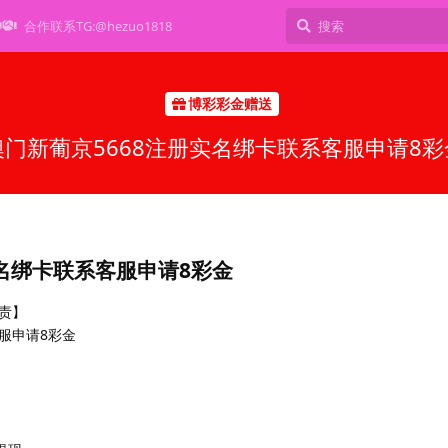
合作联系TG:@hezuo1818
博彩彩金赠送
澳门新葡京5668注册实名绑卡联系客服申请8彩
实名绑卡联系客服申请8彩金
责】
服申请8彩金