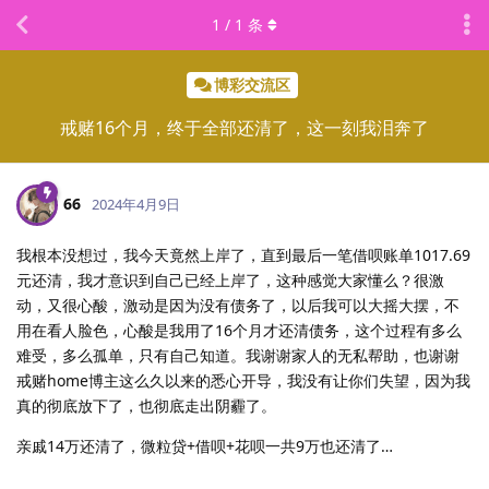
1
/
1
条
博彩交流区
戒赌16个月，终于全部还清了，这一刻我泪奔了
66
2024年4月9日
我根本没想过，我今天竟然上岸了，直到最后一笔借呗账单1017.69
元还清，我才意识到自己已经上岸了，这种感觉大家懂么？很激
动，又很心酸，激动是因为没有债务了，以后我可以大摇大摆，不
用在看人脸色，心酸是我用了16个月才还清债务，这个过程有多么
难受，多么孤单，只有自己知道。我谢谢家人的无私帮助，也谢谢
戒赌home博主这么久以来的悉心开导，我没有让你们失望，因为我
真的彻底放下了，也彻底走出阴霾了。
亲戚14万还清了，微粒贷+借呗+花呗一共9万也还清了…