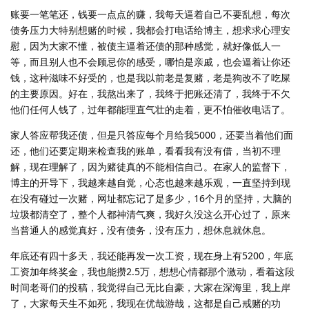
账要一笔笔还，钱要一点点的赚，我每天逼着自己不要乱想，每次
债务压力大特别想赌的时候，我都会打电话给博主，想求求心理安
慰，因为大家不懂，被债主逼着还债的那种感觉，就好像低人一
等，而且别人也不会顾忌你的感受，哪怕是亲戚，也会逼着让你还
钱，这种滋味不好受的，也是我以前老是复赌，老是狗改不了吃屎
的主要原因。好在，我熬出来了，我终于把账还清了，我终于不欠
他们任何人钱了，过年都能理直气壮的走着，更不怕催收电话了。
家人答应帮我还债，但是只答应每个月给我5000，还要当着他们面
还，他们还要定期来检查我的账单，看看我有没有借，当初不理
解，现在理解了，因为赌徒真的不能相信自己。在家人的监督下，
博主的开导下，我越来越自觉，心态也越来越乐观，一直坚持到现
在没有碰过一次赌，网址都忘记了是多少，16个月的坚持，大脑的
垃圾都清空了，整个人都神清气爽，我好久没这么开心过了，原来
当普通人的感觉真好，没有债务，没有压力，想休息就休息。
年底还有四十多天，我还能再发一次工资，现在身上有5200，年底
工资加年终奖金，我也能攒2.5万，想想心情都那个激动，看着这段
时间老哥们的投稿，我觉得自己无比自豪，大家在深海里，我上岸
了，大家每天生不如死，我现在优哉游哉，这都是自己戒赌的功