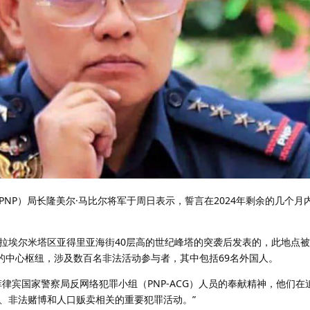
NP）局长隆美尔·马比尔将军于周日表示，誓言在2024年剩余的几个月
拉埃尔米塔区亚得里亚海街40层高的世纪峰塔的突袭后发表的，此地点被
营的中心枢纽，涉及数百名非法活动参与者，其中包括69名外国人。
律宾国家警察局反网络犯罪小组（PNP-ACG）人员的奉献精神，他们在
、非法赌博和人口贩卖相关的重要犯罪活动。”