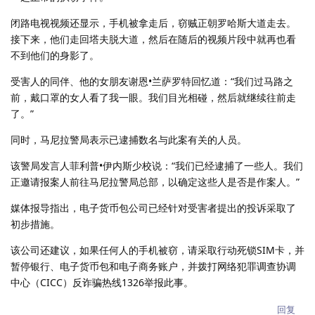
闭路电视视频还显示，手机被拿走后，窃贼正朝罗哈斯大道走去。
接下来，他们走回塔夫脱大道，然后在随后的视频片段中就再也看
不到他们的身影了。
受害人的同伴、他的女朋友谢恩•兰萨罗特回忆道：“我们过马路之
前，戴口罩的女人看了我一眼。我们目光相碰，然后就继续往前走
了。”
同时，马尼拉警局表示已逮捕数名与此案有关的人员。
该警局发言人菲利普•伊内斯少校说：“我们已经逮捕了一些人。我们
正邀请报案人前往马尼拉警局总部，以确定这些人是否是作案人。”
媒体报导指出，电子货币包公司已经针对受害者提出的投诉采取了
初步措施。
该公司还建议，如果任何人的手机被窃，请采取行动死锁SIM卡，并
暂停银行、电子货币包和电子商务账户，并拨打网络犯罪调查协调
中心（CICC）反诈骗热线1326举报此事。
回复