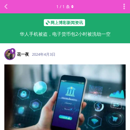
1
/
1
条
网上博彩新闻资讯
华人手机被盗，电子货币包2小时被洗劫一空
花一夜
2024年4月3日