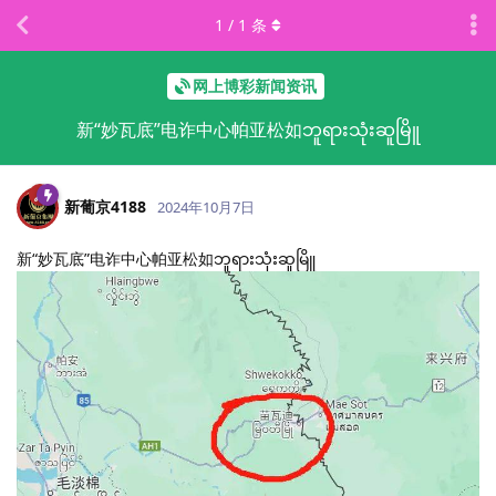
1
/
1
条
网上博彩新闻资讯
新“妙瓦底”电诈中心帕亚松如ဘူရားသုံးဆူမြိူ
新葡京4188
2024年10月7日
新“妙瓦底”电诈中心帕亚松如ဘူရားသုံးဆူမြိူ